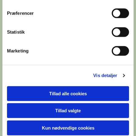
Præferencer
Statistik
Marketing
Jagten Nordstjernens Venner
Information om sejladser:
Vis detaljer
Madpakkesejladser :
En hyggelig klassiker, som vi gerne fortsætter med.
Tillad alle cookies
Sejladserne foregår typisk på onsdage kl. 17.00 - 21.00
(tidspunkterne kan blive
Tillad valgte
justeret). Den aktuelle skipper vil typisk være oplyst
og man kan kontakte vedkommende – hvis man er i
Kun nødvendige cookies
tvivl om, om der sejles.