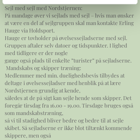
Tilmelding på Holdsport.
Sejl med sejl med Nordstjernen:
På mandage øver vi sejlads med sejl – hvis man ønsker
at være en del af sejlgruppen skal man kontakte Erling
Hauge via Holdsport.
Hauge er tovholder på øvelsessejladserne med sejl.
Gruppen aftaler selv datoer og tidspunkter. I lighed
med tidligere er der nogle
gange også plads til enkelte ”turister” på sejladserne.
Mandskabs og skipper træning:
Medlemmer med min. duelighedsbevis tilbydes at
deltage i øvelsessejladser med henblik på at lære
Nordstjernen grundig at kende,
således at de på sigt kan sejle hende som skipper. Det
foregår tirsdag fra 16.00 - 19.00. Tirsdage bruges også
som mandskabstræning,
så vi til stadighed bliver bedre og bedre til at sejle
skibet. Så sejladserne er ikke blot tiltænkt kommende
skippere, men også