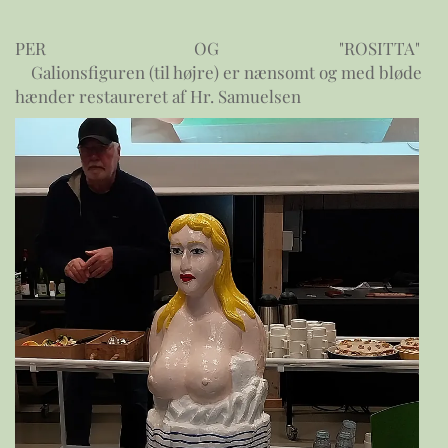
PER OG "ROSITTA"
Galionsfiguren (til højre) er nænsomt og med bløde
hænder restaureret af Hr. Samuelsen